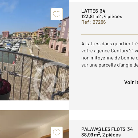
LATTES 34
2
123,81 m
, 4 pièces
Ref : 27296
A Lattes, dans quartier tr
votre agence Century 21 v
non mitoyenne de bonne c
sur une parcelle d'angle de
Voir 
PALAVAS LES FLOTS 34
2
38,99 m
, 2 pièces