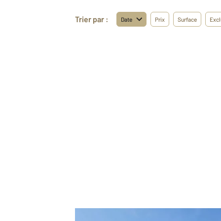
Trier par :
Date
Prix
Surface
Excl