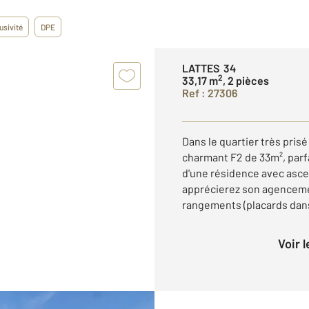
usivité
DPE
LATTES 34
2
33,17 m
, 2 pièces
Ref : 27306
Dans le quartier très pris
charmant F2 de 33m², parf
d'une résidence avec asce
apprécierez son agencem
rangements (placards dans 
Voir 