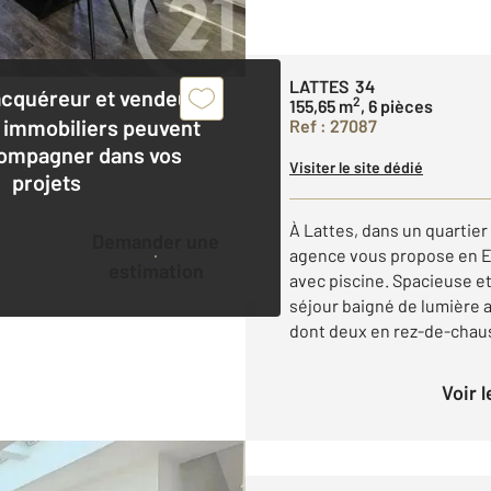
LATTES 34
acquéreur et vendeur,
2
155,65 m
, 6 pièces
 immobiliers peuvent
Ref : 27087
ompagner dans vos
Visiter le site dédié
projets
À Lattes, dans un quartier
Demander une
agence vous propose en E
estimation
avec piscine. Spacieuse et
séjour baigné de lumière 
dont deux en rez-de-chaus
Voir 