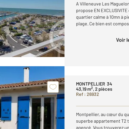
A Villeneuve Les Maguelon
propose EN EXCLUSIVITE ce
quartier calme à 10mn à pi
plage. Ce bien est composé
Voir 
MONTPELLIER 34
2
43,19 m
, 2 pièces
Ref : 26932
Montpellier, au cœur du qu
superbe appartement T2 t
agencé. Vous trouverez un