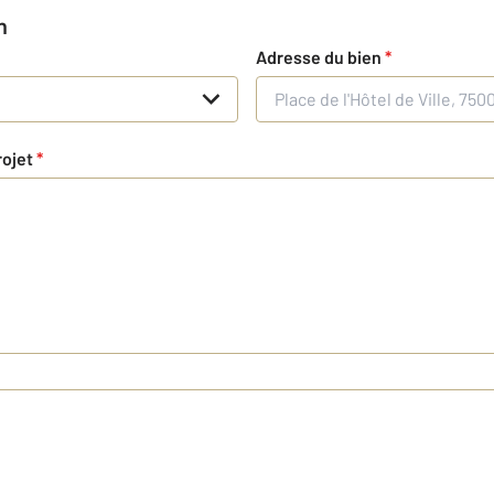
n
Adresse du bien
*
rojet
*