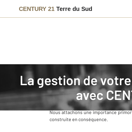
CENTURY 21
Terre du Sud
Agence immobilière
Mettre en gestion
La gestion de votre bien immobilier en Herault (34)
Pourquoi faire gérer mon
avec
CENT
Un service clairement défini.
Nous attachons une importance primordi
construite en conséquence.