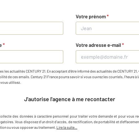
Votre prénom
*
ne
*
Votre adresse e-mail
*
es les actualités CENTURY 21. En acceptant d'être informé des actualités de CENTURY 21, vo
ilité de ces emails. Century 21 France pourra savoir si vous ouvrez les courriels, l'heure à l
vous utilisez.
J'autorise l'agence à me recontacter
collecte des données à caractère personnel
pour traiter votre demande et pour vous re
igatoires. Vous disposez d'un droit d'accès, de rectification, de portabilité et d'efface
tion ou vous opposer au traitement.
Lire la suite...