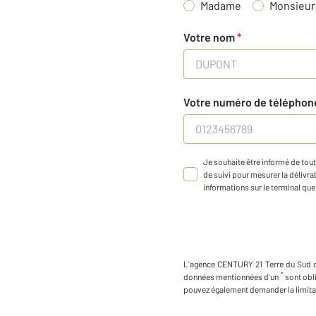
Madame
Monsieur
Votre nom
*
Votre numéro de télépho
Je souhaite être informé de tout
de suivi pour mesurer la délivrab
informations sur le terminal que 
L'agence
CENTURY 21 Terre du Sud
*
données mentionnées d'un
sont obl
pouvez également demander la limita