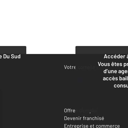
e Du Sud
Accéder à
Vous êtes pr
Votre compte :
d’une age
accès bai
Accéder à mon compte
consu
Me co
Offres d'emploi
Devenir franchisé
Entreprise et commerce