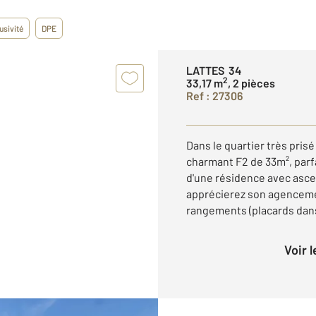
usivité
DPE
LATTES 34
2
33,17 m
, 2 pièces
Ref : 27306
Dans le quartier très pris
charmant F2 de 33m², parf
d'une résidence avec asce
apprécierez son agencem
rangements (placards dans 
Voir 