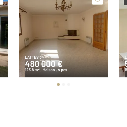
LATTES 34
L
480 000 €
2
123,8 m
, Maison
, 4 pcs
1