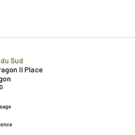
 du Sud
gon
0
ssage
agence