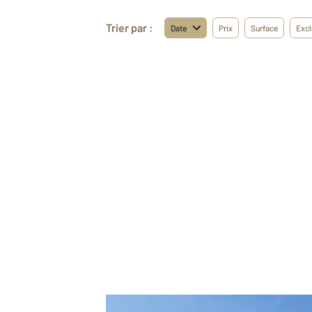
Trier par :
Date
Prix
Surface
Excl