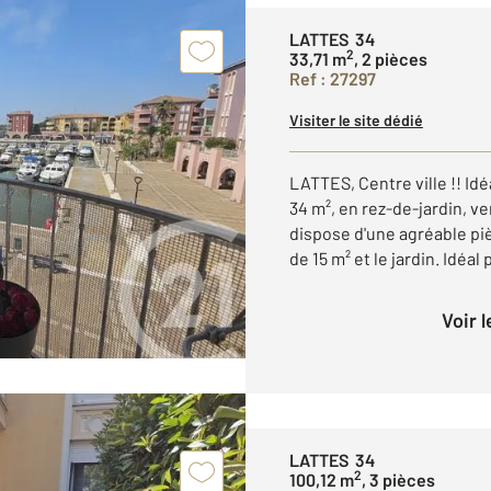
LATTES 34
2
33,71 m
, 2 pièces
Ref : 27297
Visiter le site dédié
LATTES, Centre ville !! Id
34 m², en rez-de-jardin, ve
dispose d'une agréable pi
de 15 m² et le jardin. Idéal 
Voir 
LATTES 34
2
100,12 m
, 3 pièces