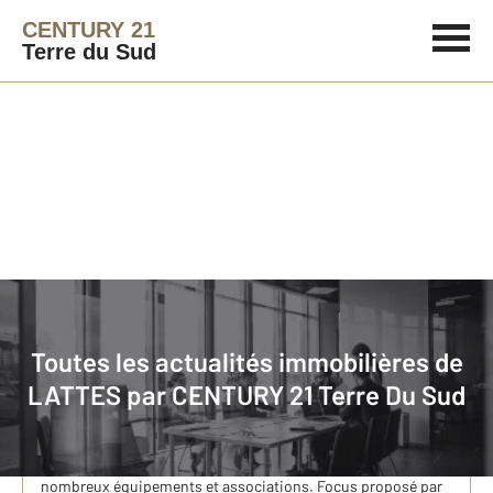
CENTURY 21
Terre du Sud
Immobilier
Actualités immobilières à LATTES
Toutes les actualités immobilières de
Lattes : côté sport
LATTES par
CENTURY 21 Terre Du Sud
Lattes est une ville de 17 000 habitants située entre
Montpellier, Palavas-les-Flots et la Méditerranée. Les Lattois
peuvent y pratiquer le sport quotidiennement grâce aux
nombreux équipements et associations. Focus proposé par