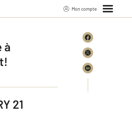
Mon compte
 à
t!
RY 21