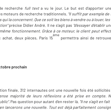
 de recherche
full text
a vu le jour. Le but est d’apporter une
es moteurs de recherche traditionnels.
"Il suffit par exemple de
 qui la concernent. Que ce soit les biens à vendre ou à louer, les
stion"
précise Didier André. Il ne s’agit pas
"d’essayer d’établir 
e même fonctionnement. Grâce à ce moteur, le client peut effe
ème
 achat, deux pièces, Paris 15
permettra ainsi de retrouve
ctobre prochain
on finale, 312 internautes ont une nouvelle fois été sollicités 
ense majorité de leurs réflexions a été prise en compte. 
blic".
Pas question pour autant d’en rester là.
"Il ne s’agit en fa
en lancerons une nouvelle. Tout est déjà parfaitement consigné