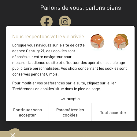
Parlons de vous, parlons biens
Votre agence est notée
Achat
Location
Vente
Gestion
9,2
/
10
9,8/10