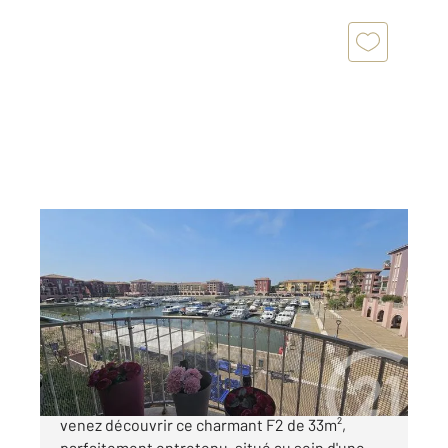
LATTES 34
2
33,17 m
, 2 pièces
Ref : 27306
Appartement F2 à vendre
240 000 €
Dans le quartier très prisé de Port Ariane,
venez découvrir ce charmant F2 de 33m²,
parfaitement entretenu, situé au sein d'une