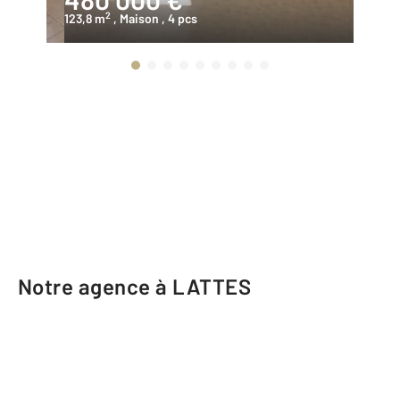
2
123,8 m
, Maison
, 4 pcs
99
Notre agence à LATTES