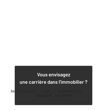
1
Vous envisagez
une carrière dans l'immobilier ?
Agence immobilière
Vente
Vente appartement
Découvrir nos offres