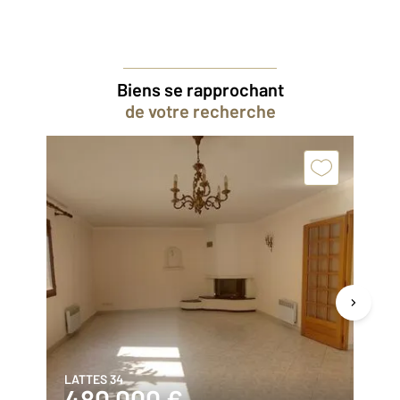
Biens se rapprochant
de votre recherche
LATTES 34
VI
480 000 €
3