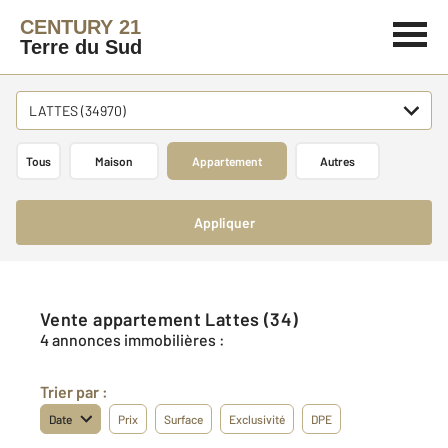
CENTURY 21
Terre du Sud
LATTES (34970)
Tous
Maison
Appartement
Autres
Appliquer
Vente appartement Lattes (34)
4 annonces immobilières :
Trier par :
Date
Prix
Surface
Exclusivité
DPE