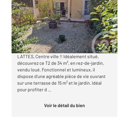
LATTES 34
2
33,71 m
, 2 pièces
Ref : 27297
Appartement F2 à vendre
169 000 €
Visiter le site dédié
LATTES, Centre ville !! Idéalement situé,
découvrez ce T2 de 34 m², en rez-de-jardin,
vendu loué. Fonctionnel et lumineux, il
dispose d'une agréable pièce de vie ouvrant
sur une terrasse de 15 m² et le jardin. Idéal
pour profiter d ...
Voir le détail du bien