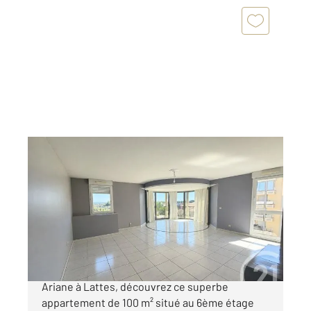
LATTES 34
2
100,12 m
, 3 pièces
Ref : 27299
Appartement F3 à vendre
520 000 €
Au cœur du très recherché quartier de Port-
Ariane à Lattes, découvrez ce superbe
appartement de 100 m² situé au 6ème étage