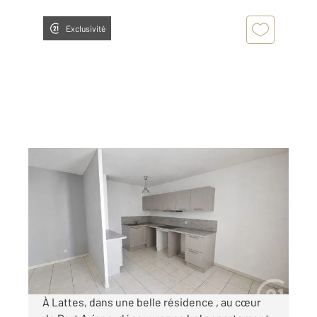
Exclusivité
LATTES 34
2
70,06 m
, 3 pièces
Ref : 27316
Appartement T3 à louer
1 190 €
par mois charges comprises
À Lattes, dans une belle résidence , au cœur