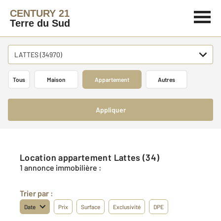
CENTURY 21
Terre du Sud
LATTES (34970)
Tous
Maison
Appartement
Autres
Appliquer
Location appartement Lattes (34)
1 annonce immobilière :
Trier par :
Date
Prix
Surface
Exclusivité
DPE