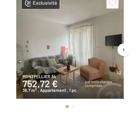
Exclusivité
MONTPELLIER 34
LA
752,72 €
2
par mois charges
comprises
2
38,7 m
, Appartement
, 1 pc
13