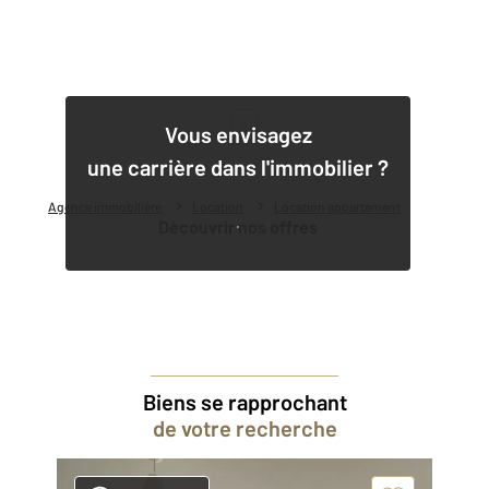
1
Vous envisagez
une carrière dans l'immobilier ?
Agence immobilière
Location
Location appartement
Découvrir nos offres
Biens se rapprochant
de votre recherche