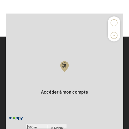
+
-
Parlons de vous, parlons biens
Votre compte :
Accéder à mon compte
500 m
©
Mappy