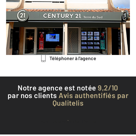
Centre Cial Jacques d'Aragon II
Place Jacques d'Aragon
LATTES - 34970
Envoyer un message
Téléphoner à l'agence
Notre agence est notée
9,2/10
par nos clients
Avis authentifiés par
Qualitelis
Voir tous les avis clients