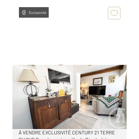
Exclusivité
PEROLS 34
2
68,02 m
, 4 pièces
Ref : 27139
Maison à vendre
249 000 €
Visiter le site dédié
À VENDRE EXCLUSIVITÉ CENTURY 21 TERRE