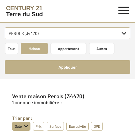
CENTURY 21
Terre du Sud
PEROLS (34470)
Tous
Maison
Appartement
Autres
Appliquer
Vente maison Perols (34470)
1 annonce immobilière :
Trier par :
Date
Prix
Surface
Exclusivité
DPE