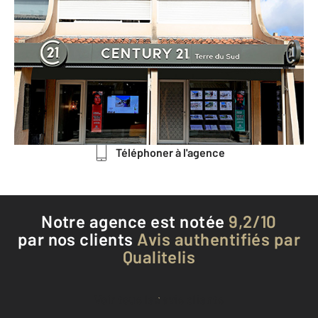
CENTURY 21 Terre du Sud
Centre Cial Jacques d'Aragon II
Place Jacques d'Aragon
LATTES - 34970
Envoyer un message
Téléphoner à l'agence
Notre agence est notée
9,2/10
par nos clients
Avis authentifiés par
Qualitelis
Voir tous les avis clients