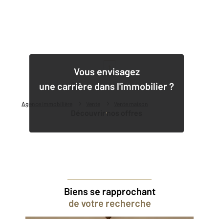
1
Vous envisagez
une carrière dans l'immobilier ?
Agence immobilière
Vente
Vente maison
Découvrir nos offres
Biens se rapprochant
de votre recherche