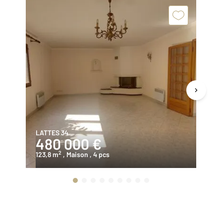
LATTES 34
VI
480 000 €
3
2
123,8 m
, Maison
, 4 pcs
99