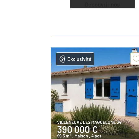
Découvrir nos
offres
Exclusivité
VILLENEUVE LES MAGUELONE 34
390 000 €
2
99,5 m
, Maison
, 4 pcs