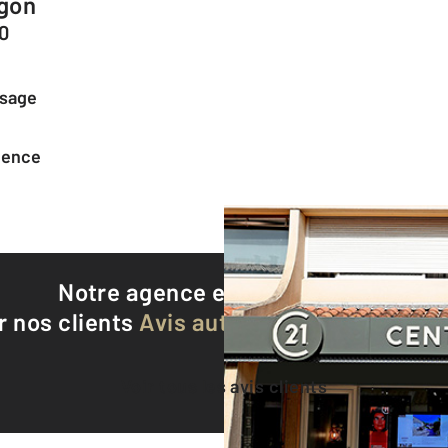
gon
0
ssage
agence
Notre agence est notée
9,2/10
r nos clients
Avis authentifiés par Qualite
Voir tous les avis clients