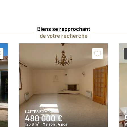
Biens se rapprochant
de votre recherche
LATTES 34
L
480 000 €
2
123,8 m
, Maison
, 4 pcs
1