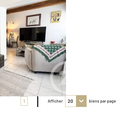
1
Afficher
biens par page