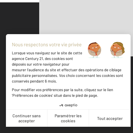
Parlons de vous, parlons biens
500 m
©
Mappy
Votre agence est notée
Achat
Location
Vente
Gestion
9,2
/
10
9,8/10