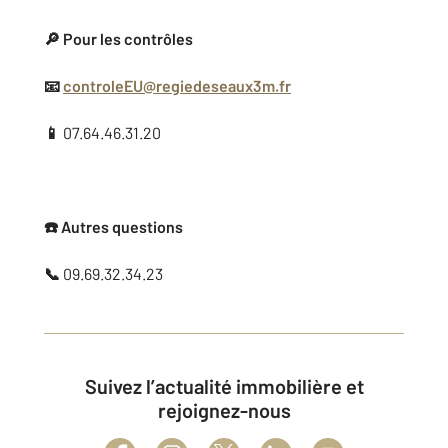
🔎 Pour les contrôles
📧
controleEU@regiedeseaux3m.fr
📱
07.64.46.31.20
☎️ Autres questions
📞
09.69.32.34.23
Suivez l’actualité immobilière et
rejoignez-nous