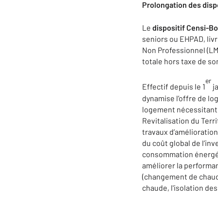
Prolongation des disp
Le
dispositif Censi-B
seniors ou EHPAD, liv
Non Professionnel (LMN
totale hors taxe de so
er
Effectif depuis le 1
ja
dynamise l’offre de lo
logement nécessitant d
Revitalisation du Terr
travaux d’amélioratio
du coût global de l’in
consommation énergéti
améliorer la performa
(changement de chaudiè
chaude, l'isolation des