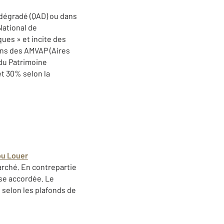
 dégradé (QAD) ou dans
National de
ues » et incite des
ans des AMVAP (Aires
 du Patrimoine
et 30% selon la
ou Louer
marché. En contrepartie
ise accordée. Le
s selon les plafonds de