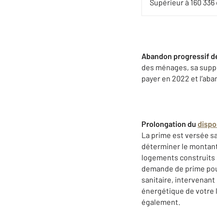
Supérieur à 160 336
Abandon progressif de 
des ménages, sa suppr
payer en 2022 et l’aba
Prolongation du
dispo
La prime est versée s
déterminer le montant
logements construits d
demande de prime pour
sanitaire, intervenan
énergétique de votre
également.