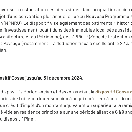
avorise la restauration des biens situés dans un quartier ancien
objet d’une convention pluriannuelle liée au Nouveau Programme 
 (NPNRU). Le dispositif vise également des bâtiments « historiq
de l’investissement locatif dans des immeubles localisés aussi d
’Architecture et du Patrimoine), des ZPPAUP (Zone de Protection
et Paysager) notamment. La déduction fiscale oscille entre 22% 
ien.
sitif Cosse jusqu’au 31 décembre 2024.
 dispositifs Borloo ancien et Besson ancien,
le
dispositif Cosse 
opriétaire bailleur à louer son bien à un prix inférieur à celui du 
’un crédit d’impôt d’un montant équivalent ou supérieur à la rem
é vide en résidence principale sur une période allant de 6 à 9 an
 dispositif Pinel.