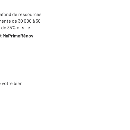
lafond de ressources
ente de 30 000 à 50
de 35% et si le
 et MaPrimeRénov
 votre bien