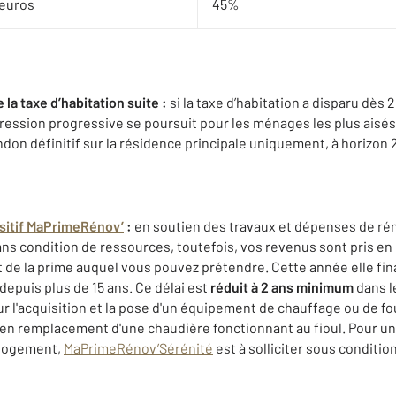
 euros
45%
la taxe d’habitation suite :
si la taxe d’habitation a disparu dès 
ession progressive se poursuit pour les ménages les plus aisés
ndon définitif sur la résidence principale uniquement, à horizon 
sitif MaPrimeRénov’
:
en soutien des travaux et dépenses de ré
ans condition de ressources, toutefois, vos revenus sont pris e
 de la prime auquel vous pouvez prétendre. Cette année elle fi
epuis plus de 15 ans. Ce délai est
réduit à 2 ans minimum
dans l
 l'acquisition et la pose d'un équipement de chauffage ou de fo
t en remplacement d'une chaudière fonctionnant au fioul. Pour u
 logement,
MaPrimeRénov’Sérénité
est à solliciter sous conditi