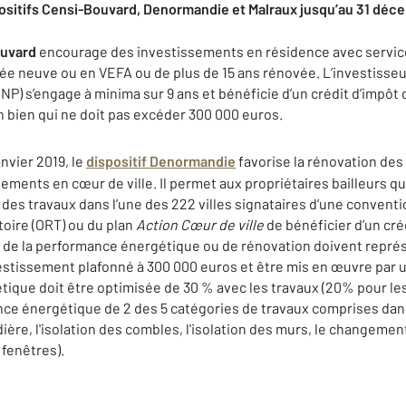
ositifs Censi-Bouvard, Denormandie et Malraux jusqu’au 31 dé
ouvard
encourage des investissements en résidence avec service
rée neuve ou en VEFA ou de plus de 15 ans rénovée. L’investisse
P) s’engage à minima sur 9 ans et bénéficie d’un crédit d’impôt 
n bien qui ne doit pas excéder 300 000 euros.
nvier 2019, le
dispositif Denormandie
favorise la rénovation des 
gements en cœur de ville. Il permet aux propriétaires bailleurs q
es travaux dans l’une des 222 villes signataires d’une conventi
itoire (ORT) ou du plan
Action Cœur de ville
de bénéficier d’un cré
n de la performance énergétique ou de rénovation doivent repr
vestissement plafonné à 300 000 euros et être mis en œuvre par u
que doit être optimisée de 30 % avec les travaux (20% pour les
nce énergétique de 2 des 5 catégories de travaux comprises dans
re, l'isolation des combles, l'isolation des murs, le changemen
 fenêtres).