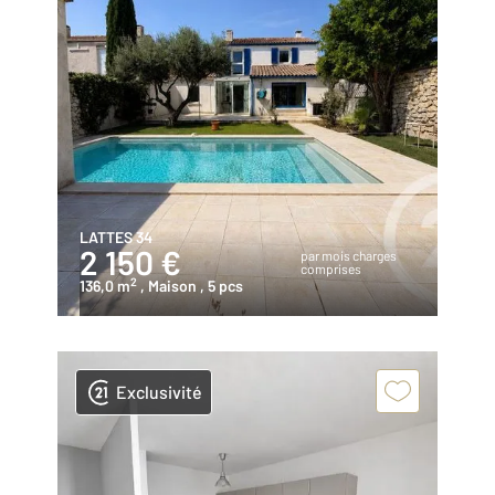
LATTES 34
2 150 €
par mois charges
comprises
2
136,0 m
, Maison
, 5 pcs
Exclusivité