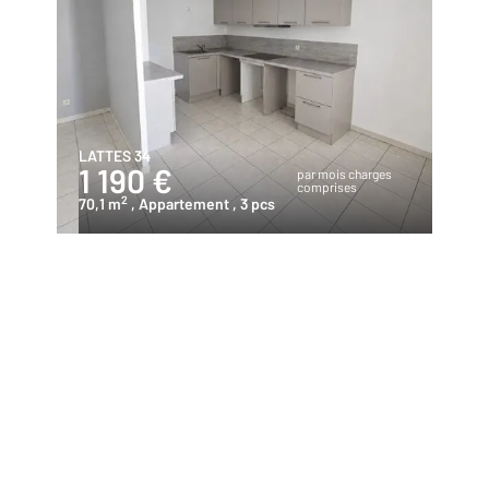
LATTES 34
1 190 €
par mois charges
comprises
2
70,1 m
, Appartement
, 3 pcs