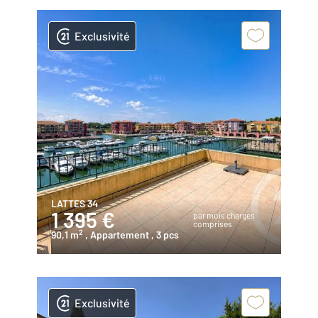
Exclusivité
LATTES 34
1 395 €
par mois charges
comprises
2
90,1 m
, Appartement
, 3 pcs
Exclusivité